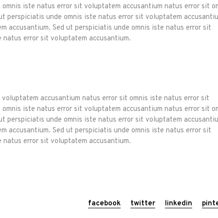
 omnis iste natus error sit voluptatem accusantium natus error sit o
ut perspiciatis unde omnis iste natus error sit voluptatem accusanti
tem accusantium. Sed ut perspiciatis unde omnis iste natus error sit
e natus error sit voluptatem accusantium.
t voluptatem accusantium natus error sit omnis iste natus error sit
 omnis iste natus error sit voluptatem accusantium natus error sit o
ut perspiciatis unde omnis iste natus error sit voluptatem accusanti
tem accusantium. Sed ut perspiciatis unde omnis iste natus error sit
e natus error sit voluptatem accusantium.
facebook
twitter
linkedin
pint